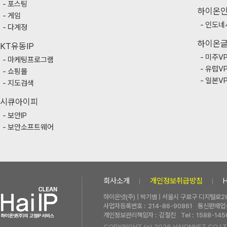
포스팅
하이온
게임
인도네
다계정
하이온
KT유동IP
미주V
마케팅프로그램
유럽V
쇼핑몰
일본V
지도검색
시큐아이피
보안IP
보안소프트웨어
회사소개
개인정보취급방침
하이온넷(주) | 박기범 | 서울시 구로구 디지털로28
사업자등록번호 :
214-86-90861
통신판매업신
개인정보관리책임자 :
김철진
Tel :
1588-145
COPYRIGHT (c) 2026 HAIONNET CO.LT