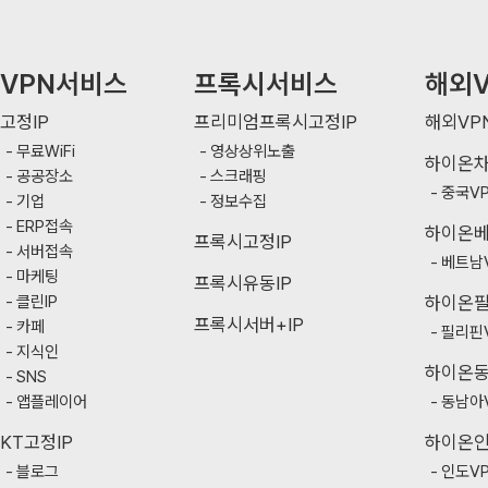
VPN서비스
프록시서비스
해외V
고정IP
프리미엄프록시고정IP
해외VP
무료WiFi
영상상위노출
하이온
공공장소
스크래핑
중국V
기업
정보수집
ERP접속
하이온
프록시고정IP
서버접속
베트남
마케팅
프록시유동IP
클린IP
하이온
프록시서버+IP
카페
필리핀
지식인
하이온
SNS
앱플레이어
동남아
KT고정IP
하이온
블로그
인도V