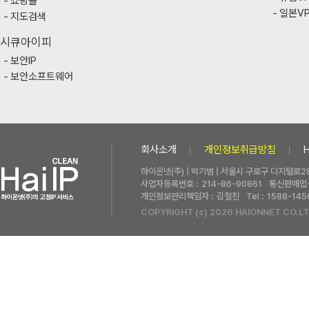
쇼핑몰
일본V
지도검색
시큐아이피
보안IP
보안소프트웨어
회사소개
개인정보취급방침
하이온넷(주) | 박기범 | 서울시 구로구 디지털로28
사업자등록번호 :
214-86-90861
통신판매업신
개인정보관리책임자 :
김철진
Tel :
1588-145
COPYRIGHT (c) 2026 HAIONNET CO.LT