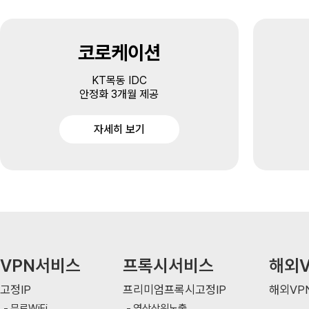
코로케이션
KT목동 IDC
안정화 3개월 제공
자세히 보기
VPN서비스
프록시서비스
해외V
고정IP
프리미엄프록시고정IP
해외VP
무료WiFi
영상상위노출