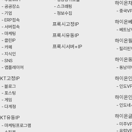
하이온
공공장소
스크래핑
중국V
기업
정보수집
ERP접속
하이온
프록시고정IP
서버접속
베트남
마케팅
프록시유동IP
클린IP
하이온
프록시서버+IP
카페
필리핀
지식인
하이온
SNS
앱플레이어
동남아
KT고정IP
하이온
블로그
인도V
포스팅
하이온
게임
인도네
다계정
하이온
KT유동IP
미주V
마케팅프로그램
유럽V