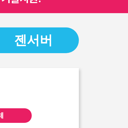
젠서버
체