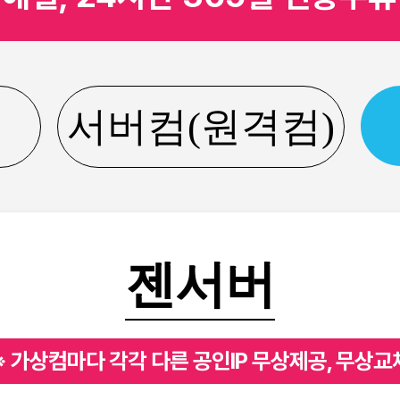
서버컴(원격컴)
젠서버
※ 가상컴마다 각각 다른 공인IP 무상제공, 무상교