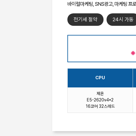
바이럴마케팅, SNS광고, 마케팅 프로
전기세 절약
24시 가동
※
CPU
제온
E5-2620v4*2
16코어 32스레드