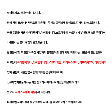
안녕하세요. 하이아이피 입니다.
항
상 저희 HAI-IP 서비스를 이용하여 주시는 고객님께
진심으로 감사의 말씀 드립니다.
최근 유동IP 사용시 아이템베이,아이템매니아,스코어게임, 아프리카TV 불법방송등
특정아이
차단됐다는
문의가 많이 오고있습니다.
원인분석 및 확인결과 특정 가입자의 불법행위로 인해
차단 되었다는 내용을 전달받았으며
이로인해
아이템베이나 ,아이템매니아 , 스코어게임 , 라이브스코어 , 아프리카TV, 디시인사
인해 원활히 사용을할수 없게 되었음
을 공지해드리며
신규가입자분들께서는 이점 참고하시어 테스트기간을
제공해 드리고
있으니
꼭 테스트후에 사용
부탁 드립니다.
다시한번 사과드리며 항상 최상의 서비스를 제공하고자 노력하겠습니다.