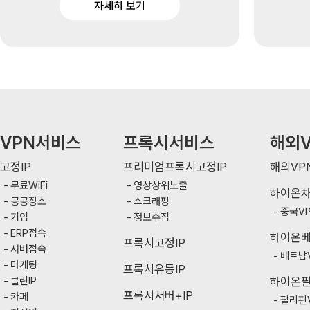
자세히 보기
VPN서비스
프록시서비스
해외V
고정IP
프리미엄프록시고정IP
해외VP
무료WiFi
영상상위노출
하이온
공공장소
스크래핑
중국V
기업
정보수집
ERP접속
하이온
프록시고정IP
서버접속
베트남
마케팅
프록시유동IP
클린IP
하이온
프록시서버+IP
카페
필리핀