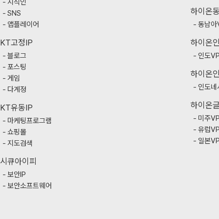
지식인
하이온
SNS
앱플레이어
동남아
KT고정IP
하이온
블로그
인도V
포스팅
하이온
게임
인도네
다계정
하이온
KT유동IP
미주V
마케팅프로그램
유럽V
쇼핑몰
일본V
지도검색
시큐아이피
보안IP
보안소프트웨어