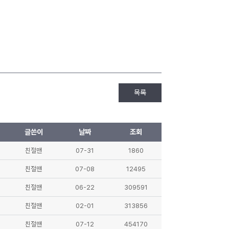
목록
글쓴이
날짜
조회
친절맨
07-31
1860
친절맨
07-08
12495
친절맨
06-22
309591
친절맨
02-01
313856
친절맨
07-12
454170