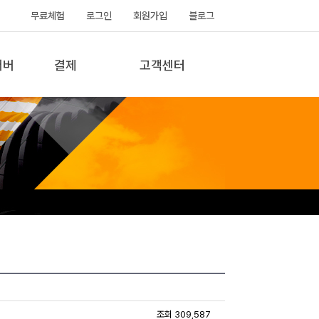
무료체험
로그인
회원가입
블로그
서버
결제
고객센터
조회 309,587