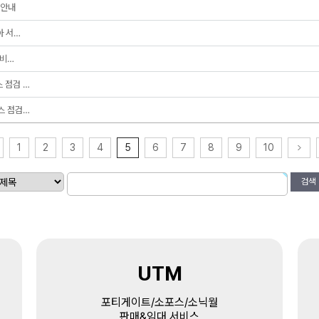
 안내
아 서…
서비…
스 점검 …
비스 점검…
1
2
3
4
5
6
7
8
9
10
검색
UTM
포티게이트/소포스/소닉월
판매&임대 서비스