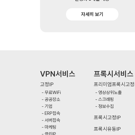
자세히 보기
VPN서비스
프록시서비스
고정IP
프리미엄프록시고정I
무료WiFi
영상상위노출
공공장소
스크래핑
기업
정보수집
ERP접속
프록시고정IP
서버접속
마케팅
프록시유동IP
클린IP