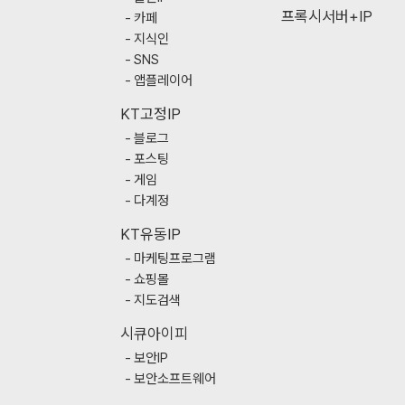
프록시서버+IP
카페
지식인
SNS
앱플레이어
KT고정IP
블로그
포스팅
게임
다계정
KT유동IP
마케팅프로그램
쇼핑몰
지도검색
시큐아이피
보안IP
보안소프트웨어