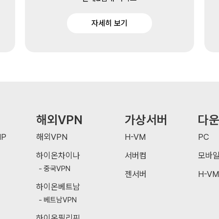
자세히 보기
해외VPN
가상서버
다
P
해외VPN
H-VM
PC
하이온차이나
서버컴
모바
중국VPN
젠서버
H-VM
하이온베트남
베트남VPN
하이온필리핀