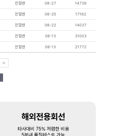
친절맨
08-27
14739
친절맨
08-25
17162
친절맨
08-22
14037
친절맨
08-13
31003
친절맨
08-13
21772
해외전용회선
타사대비 75% 저렴한 비용
5분내 품질테스트 가능