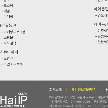
블로그
인도V
포스팅
하이온
게임
인도네
다계정
하이온
KT유동IP
미주V
마케팅프로그램
유럽V
쇼핑몰
일본V
지도검색
시큐아이피
보안IP
보안소프트웨어
회사소개
개인정보취급방침
하이온넷(주) | 박기범 | 서울시 구로구 디지털로28
사업자등록번호 :
214-86-90861
통신판매업신
개인정보관리책임자 :
김철진
Tel :
1588-145