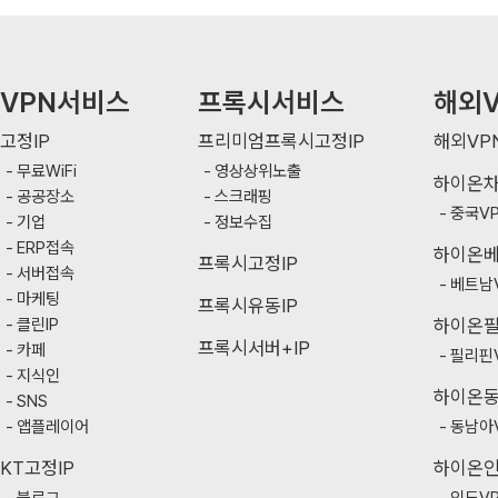
VPN서비스
프록시서비스
해외V
고정IP
프리미엄프록시고정IP
해외VP
무료WiFi
영상상위노출
하이온
공공장소
스크래핑
중국V
기업
정보수집
ERP접속
하이온
프록시고정IP
서버접속
베트남
마케팅
프록시유동IP
클린IP
하이온
프록시서버+IP
카페
필리핀
지식인
하이온
SNS
앱플레이어
동남아
KT고정IP
하이온