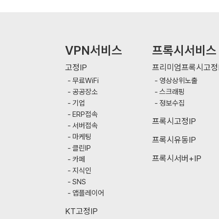
VPN서비스
프록시서비스
고정IP
프리미엄프록시고정I
무료WiFi
영상상위노출
공공장소
스크래핑
기업
정보수집
ERP접속
프록시고정IP
서버접속
마케팅
프록시유동IP
클린IP
프록시서버+IP
카페
지식인
SNS
앱플레이어
KT고정IP