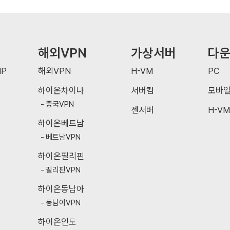
해외VPN
가상서버
다
P
해외VPN
H-VM
PC
하이온차이나
서버컴
모바
중국VPN
젠서버
H-VM
하이온베트남
베트남VPN
하이온필리핀
필리핀VPN
하이온동남아
동남아VPN
하이온인도