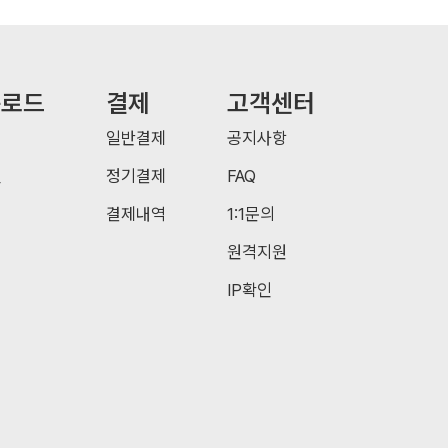
운로드
결제
고객센터
일반결제
공지사항
일
정기결제
FAQ
결제내역
1:1문의
원격지원
IP확인