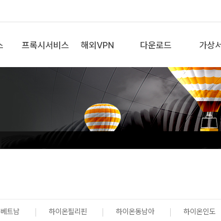
스
프록시서비스
해외VPN
다운로드
가상
온베트남
하이온필리핀
하이온동남아
하이온인도