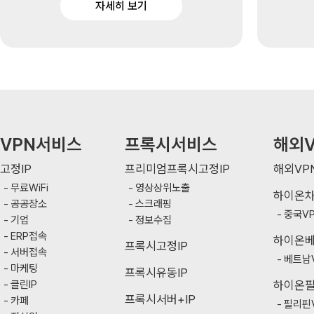
자세히 보기
VPN서비스
프록시서비스
해외V
고정IP
프리미엄프록시고정IP
해외VP
무료WiFi
영상상위노출
하이온
공공장소
스크래핑
중국V
기업
정보수집
ERP접속
하이온
프록시고정IP
서버접속
베트남
마케팅
프록시유동IP
클린IP
하이온
프록시서버+IP
카페
필리핀