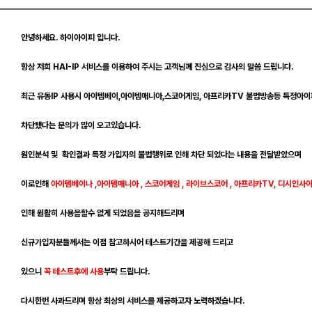
안녕하세요. 하이아이피 입니다.
항
상 저희 HAI-IP 서비스를 이용하여 주시는 고객님께
진심으로 감사의 말씀 드립니다.
최근 유동IP 사용시 아이템베이,아이템매니아,스코어게임, 아프리카TV 불법방송등
특정아이
차단됐다는
문의가 많이 오고있습니다.
원인분석 및 확인결과 특정 가입자의 불법행위로 인해
차단 되었다는 내용을 전달받았으며
이로인해
아이템베이나 ,아이템매니아 , 스코어게임 , 라이브스코어 , 아프리카TV, 디시인사
인해 원활히 사용을할수 없게 되었음
을 공지해드리며
신규가입자분들께서는 이점 참고하시어 테스트기간을
제공해 드리고
있으니
꼭 테스트후에 사용
부탁 드립니다.
다시한번 사과드리며 항상 최상의 서비스를 제공하고자 노력하겠습니다.