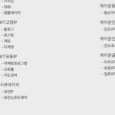
지식인
하이온
SNS
앱플레이어
동남아
KT고정IP
하이온
블로그
인도V
포스팅
하이온
게임
인도네
다계정
하이온
KT유동IP
미주V
마케팅프로그램
유럽V
쇼핑몰
일본V
지도검색
시큐아이피
보안IP
보안소프트웨어