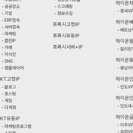
하이온
공공장소
스크래핑
중국V
기업
정보수집
ERP접속
하이온
프록시고정IP
서버접속
베트남
마케팅
프록시유동IP
클린IP
하이온
프록시서버+IP
카페
필리핀
지식인
하이온
SNS
앱플레이어
동남아
KT고정IP
하이온
블로그
인도V
포스팅
하이온
게임
인도네
다계정
하이온
KT유동IP
미주V
마케팅프로그램
유럽V