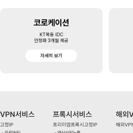
코로케이션
KT목동 IDC
안정화 3개월 제공
자세히 보기
VPN서비스
프록시서비스
해외V
고정IP
프리미엄프록시고정IP
해외VP
무료WiFi
영상상위노출