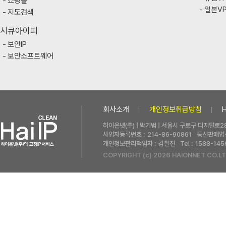
쇼핑몰
일본V
지도검색
시큐아이피
보안IP
보안소프트웨어
회사소개
개인정보취급방침
하이온넷(주) | 박기범 | 서울시 구로구 디지털로28
사업자등록번호 :
214-86-90861
통신판매업신
개인정보관리책임자 :
김철진
Tel :
1588-145
COPYRIGHT (c) 2026 HAIONNET CO.LT