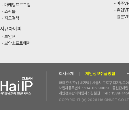
미주V
마케팅프로그램
유럽V
쇼핑몰
일본V
지도검색
시큐아이피
보안IP
보안소프트웨어
회사소개
개인정보취급방침
하이온넷(주) | 박기범 | 서울시 구로구 디지털로28
사업자등록번호 :
214-86-90861
통신판매업신
개인정보관리책임자 :
김철진
Tel :
1588-145
COPYRIGHT (c) 2026 HAIONNET CO.LT