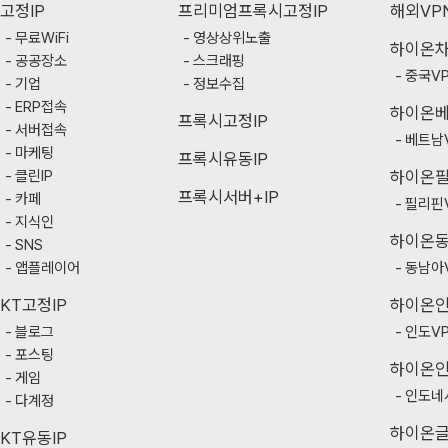
고정IP
프리미엄프록시고정IP
해외VP
무료WiFi
영상상위노출
하이온
공공장소
스크래핑
중국V
기업
정보수집
ERP접속
하이온
프록시고정IP
서버접속
베트남
마케팅
프록시유동IP
클린IP
하이온
프록시서버+IP
카페
필리핀
지식인
하이온
SNS
앱플레이어
동남아
KT고정IP
하이온
블로그
인도V
포스팅
하이온
게임
인도네
다계정
하이온
KT유동IP