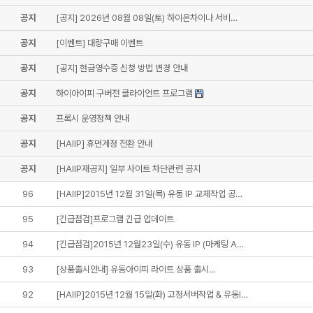
공지
[공지] 2026년 08월 08일(토) 하이온차이나 서비…
공지
[이벤트] 대량구매 이벤트
공지
[공지] 현금영수증 신청 방법 변경 안내
공지
하이아이피 구버전 클라이언트 프로그램
공지
프록시 운영정책 안내
공지
[HAIIP] 휴먼계정 전환 안내
공지
[HAIIP재공지] 일부 사이트 차단관련 공지
96
[HAIIP]2015년 12월 31일(목) 유동 IP 교체작업 공…
95
[긴급점검]프로그램 긴급 업데이트
94
[긴급점검]2015년 12월23일(수) 유동 IP (마케팅 A…
93
[상품출시안내] 유동아이피 라이트 상품 출시…
92
[HAIIP]2015년 12월 15일(화) 고정서버작업 & 유동I…