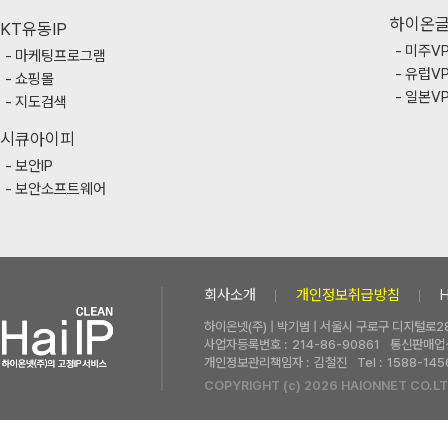
하이온
KT유동IP
미주V
마케팅프로그램
유럽V
쇼핑몰
일본V
지도검색
시큐아이피
보안IP
보안소프트웨어
회사소개
개인정보취급방침
하이온넷(주) | 박기범 | 서울시 구로구 디지털로28
사업자등록번호 :
214-86-90861
통신판매업신
개인정보관리책임자 :
김철진
Tel :
1588-145
COPYRIGHT (c) 2026 HAIONNET CO.LT