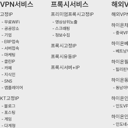
VPN서비스
프록시서비스
해외V
고정IP
프리미엄프록시고정IP
해외VP
무료WiFi
영상상위노출
하이온
공공장소
스크래핑
중국V
기업
정보수집
ERP접속
하이온
프록시고정IP
서버접속
베트남
마케팅
프록시유동IP
클린IP
하이온
프록시서버+IP
카페
필리핀
지식인
하이온
SNS
앱플레이어
동남아
KT고정IP
하이온
블로그
인도V
포스팅
하이온
게임
인도네
다계정