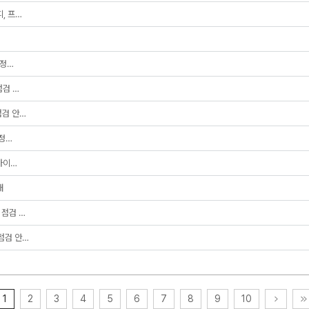
피, 프…
 정…
점검 …
점검 안…
 정…
,하이…
내
 점검 …
 점검 안…
1
2
3
4
5
6
7
8
9
10