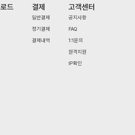
운로드
결제
고객센터
일반결제
공지사항
일
정기결제
FAQ
결제내역
1:1문의
원격지원
IP확인