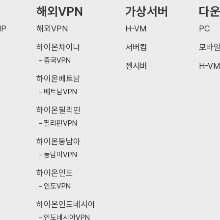
해외VPN
가상서버
다
P
해외VPN
H-VM
PC
하이온차이나
서버컴
모바
중국VPN
젠서버
H-VM
하이온베트남
베트남VPN
하이온필리핀
필리핀VPN
하이온동남아
동남아VPN
하이온인도
인도VPN
하이온인도네시아
인도네시아VPN