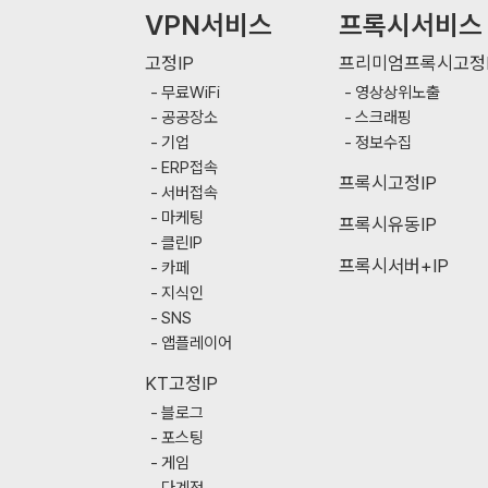
VPN서비스
프록시서비스
고정IP
프리미엄프록시고정I
무료WiFi
영상상위노출
공공장소
스크래핑
기업
정보수집
ERP접속
프록시고정IP
서버접속
마케팅
프록시유동IP
클린IP
프록시서버+IP
카페
지식인
SNS
앱플레이어
KT고정IP
블로그
포스팅
게임