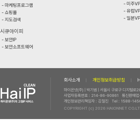
미주V
마케팅프로그램
유럽V
쇼핑몰
일본V
지도검색
시큐아이피
보안IP
보안소프트웨어
회사소개
개인정보취급방침
하이온넷(주) | 박기범 | 서울시 구로구 디지털로28
사업자등록번호 :
214-86-90861
통신판매업신
개인정보관리책임자 :
김철진
Tel :
1588-145
COPYRIGHT (c) 2026 HAIONNET CO.LT