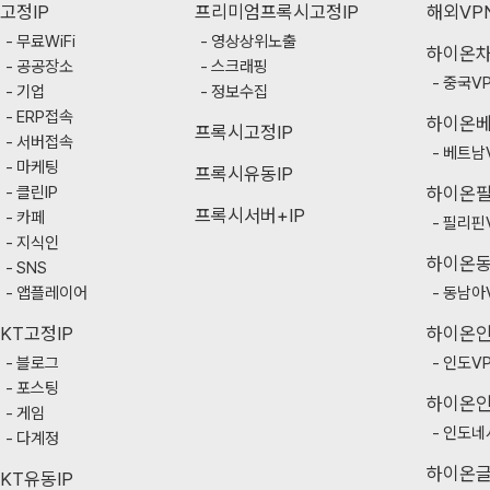
고정IP
프리미엄프록시고정IP
해외VP
무료WiFi
영상상위노출
하이온
공공장소
스크래핑
중국V
기업
정보수집
ERP접속
하이온
프록시고정IP
서버접속
베트남
마케팅
프록시유동IP
클린IP
하이온
프록시서버+IP
카페
필리핀
지식인
하이온
SNS
앱플레이어
동남아
KT고정IP
하이온
블로그
인도V
포스팅
하이온
게임
인도네
다계정
하이온
KT유동IP