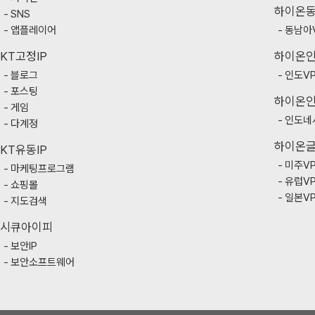
하이온
SNS
앱플레이어
동남아
KT고정IP
하이온
블로그
인도V
포스팅
하이온
게임
인도네
다계정
하이온
KT유동IP
미주V
마케팅프로그램
유럽V
쇼핑몰
일본V
지도검색
시큐아이피
보안IP
보안소프트웨어