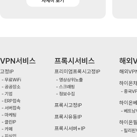
자세히 보기
VPN서비스
프록시서비스
해외V
고정IP
프리미엄프록시고정IP
해외VP
무료WiFi
영상상위노출
하이온
공공장소
스크래핑
중국V
기업
정보수집
ERP접속
하이온
프록시고정IP
서버접속
베트남
마케팅
프록시유동IP
클린IP
하이온
프록시서버+IP
카페
필리핀
지식인