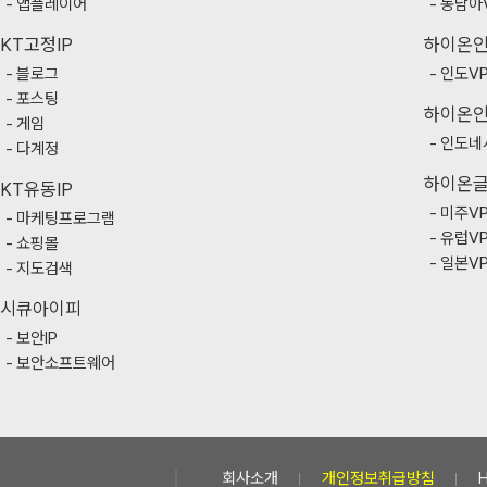
앱플레이어
동남아
KT고정IP
하이온
블로그
인도V
포스팅
하이온
게임
인도네
다계정
하이온
KT유동IP
미주V
마케팅프로그램
유럽V
쇼핑몰
일본V
지도검색
시큐아이피
보안IP
보안소프트웨어
회사소개
개인정보취급방침