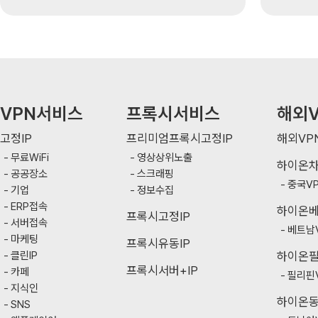
VPN서비스
프록시서비스
해외V
고정IP
프리미엄프록시고정IP
해외VP
무료WiFi
영상상위노출
하이온
공공장소
스크래핑
중국V
기업
정보수집
ERP접속
하이온
프록시고정IP
서버접속
베트남
마케팅
프록시유동IP
클린IP
하이온
프록시서버+IP
카페
필리핀
지식인
하이온
SNS