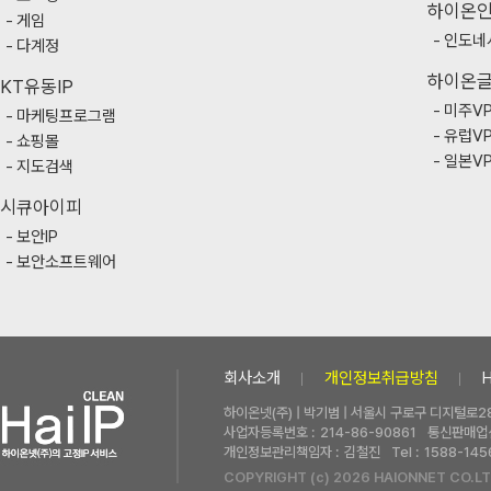
하이온
게임
인도네
다계정
하이온
KT유동IP
미주V
마케팅프로그램
유럽V
쇼핑몰
일본V
지도검색
시큐아이피
보안IP
보안소프트웨어
회사소개
개인정보취급방침
하이온넷(주) | 박기범 | 서울시 구로구 디지털로28
사업자등록번호 :
214-86-90861
통신판매업신
개인정보관리책임자 :
김철진
Tel :
1588-145
COPYRIGHT (c) 2026 HAIONNET CO.LT