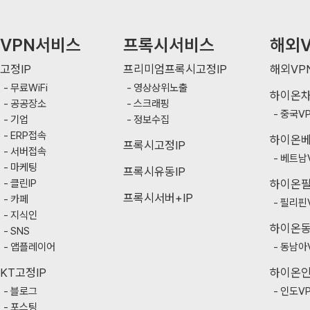
VPN서비스
프록시서비스
해외V
고정IP
프리미엄프록시고정IP
해외VP
무료WiFi
영상상위노출
하이온
공공장소
스크래핑
중국V
기업
정보수집
ERP접속
하이온
프록시고정IP
서버접속
베트남
마케팅
프록시유동IP
클린IP
하이온
프록시서버+IP
카페
필리핀
지식인
하이온
SNS
앱플레이어
동남아
KT고정IP
하이온
블로그
인도V
포스팅