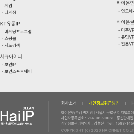
하이온
게임
인도네
다계정
하이온
KT유동IP
미주V
마케팅프로그램
유럽V
쇼핑몰
일본V
지도검색
시큐아이피
보안IP
보안소프트웨어
회사소개
개인정보취급방침
하이온넷(주) | 박기범 | 서울시 구로구 디지털로28
사업자등록번호 :
214-86-90861
통신판매업신
개인정보관리책임자 :
김철진
Tel :
1588-145
COPYRIGHT (c) 2026 HAIONNET CO.LT