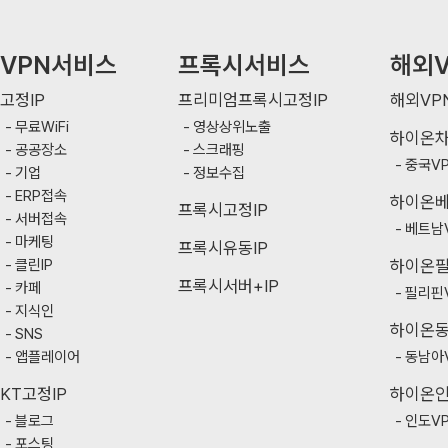
VPN서비스
프록시서비스
해외V
고정IP
프리미엄프록시고정IP
해외VP
무료WiFi
영상상위노출
하이온
공공장소
스크래핑
중국V
기업
정보수집
ERP접속
하이온
프록시고정IP
서버접속
베트남
마케팅
프록시유동IP
클린IP
하이온
프록시서버+IP
카페
필리핀
지식인
하이온
SNS
앱플레이어
동남아
KT고정IP
하이온
블로그
인도V
포스팅