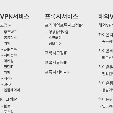
VPN서비스
프록시서비스
해외V
고정IP
프리미엄프록시고정IP
해외VP
무료WiFi
영상상위노출
하이온
공공장소
스크래핑
중국V
기업
정보수집
ERP접속
하이온
프록시고정IP
서버접속
베트남
마케팅
프록시유동IP
클린IP
하이온
프록시서버+IP
카페
필리핀
지식인
하이온
SNS
앱플레이어
동남아
KT고정IP
하이온
블로그
인도V
포스팅