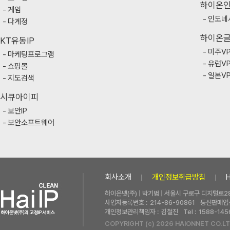
하이온
게임
인도네
다계정
하이온
KT유동IP
미주V
마케팅프로그램
유럽V
쇼핑몰
일본V
지도검색
시큐아이피
보안IP
보안소프트웨어
회사소개
개인정보취급방침
하이온넷(주) | 박기범 | 서울시 구로구 디지털로28
사업자등록번호 :
214-86-90861
통신판매업신
개인정보관리책임자 :
김철진
Tel :
1588-145
COPYRIGHT (c) 2026 HAIONNET CO.LT