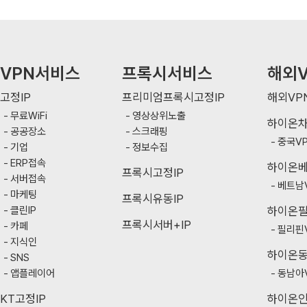
VPN서비스
프록시서비스
해외V
고정IP
프리미엄프록시고정IP
해외VP
무료WiFi
영상상위노출
하이온
공공장소
스크래핑
중국V
기업
정보수집
ERP접속
하이온
프록시고정IP
서버접속
베트남
마케팅
프록시유동IP
클린IP
하이온
프록시서버+IP
카페
필리핀
지식인
하이온
SNS
앱플레이어
동남아
KT고정IP
하이온