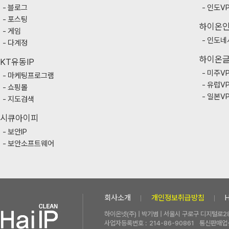
블로그
인도V
포스팅
하이온
게임
인도네
다계정
하이온
KT유동IP
미주V
마케팅프로그램
유럽V
쇼핑몰
일본V
지도검색
시큐아이피
보안IP
보안소프트웨어
회사소개
개인정보취급방침
하이온넷(주) | 박기범 | 서울시 구로구 디지털로28
사업자등록번호 :
214-86-90861
통신판매업신