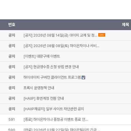
번호
제목
공지
[공지] 2026년 08월 14일(금) 아이피 교체 및 정…
new
공지
[공지] 2026년 08월 08일(토) 하이온차이나 서비…
공지
[이벤트] 대량구매 이벤트
공지
[공지] 현금영수증 신청 방법 변경 안내
공지
하이아이피 구버전 클라이언트 프로그램
공지
프록시 운영정책 안내
공지
[HAIIP] 휴먼계정 전환 안내
공지
[HAIIP재공지] 일부 사이트 차단관련 공지
591
[종료] 하이온차이나 중정공 이벤트 종료 안…
590
[완료] 2026년 03월 22일(일) 하이온필리핀 긴급 …