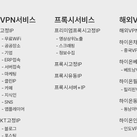
VPN서비스
프록시서비스
해외V
고정IP
프리미엄프록시고정IP
해외VP
무료WiFi
영상상위노출
하이온
공공장소
스크래핑
중국V
기업
정보수집
ERP접속
하이온
프록시고정IP
서버접속
베트남
마케팅
프록시유동IP
클린IP
하이온
프록시서버+IP
카페
필리핀
지식인
하이온
SNS
앱플레이어
동남아
KT고정IP
하이온
블로그
인도V
포스팅