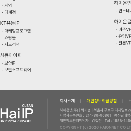
하이온
게임
인도네
다계정
하이온
KT유동IP
미주V
마케팅프로그램
유럽V
쇼핑몰
일본V
지도검색
시큐아이피
보안IP
보안소프트웨어
회사소개
개인정보취급방침
하이온넷(주) | 박기범 | 서울시 구로구 디지털로28
사업자등록번호 :
214-86-90861
통신판매업신
개인정보관리책임자 :
김철진
Tel :
1588-145
COPYRIGHT (c) 2026 HAIONNET CO.LT