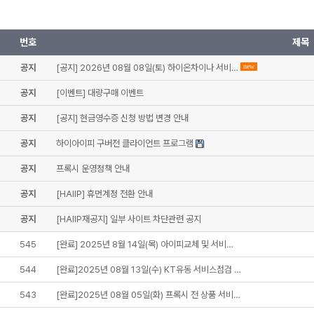
번호
제목
공지
[공지] 2026년 08월 08일(토) 하이온차이나 서비…
new
공지
[이벤트] 대량구매 이벤트
공지
[공지] 현금영수증 신청 방법 변경 안내
공지
하이아이피 구버전 클라이언트 프로그램
공지
프록시 운영정책 안내
공지
[HAIIP] 휴먼계정 전환 안내
공지
[HAIIP재공지] 일부 사이트 차단관련 공지
545
[완료] 2025년 8월 14일(목) 아이피교체 및 서비…
544
[완료]2025년 08월 13일(수) KT유동 서비스점검 …
543
[완료]2025년 08월 05일(화) 프록시 전 상품 서비…