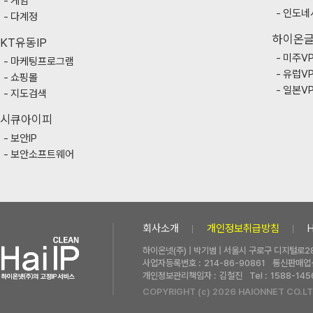
게임
인도네
다계정
하이온
KT유동IP
미주V
마케팅프로그램
유럽V
쇼핑몰
일본V
지도검색
시큐아이피
보안IP
보안소프트웨어
회사소개
개인정보취급방침
하이온넷(주) | 박기범 | 서울시 구로구 디지털로28
사업자등록번호 :
214-86-90861
통신판매업신
개인정보관리책임자 :
김철진
Tel :
1588-145
COPYRIGHT (c) 2026 HAIONNET CO.LT