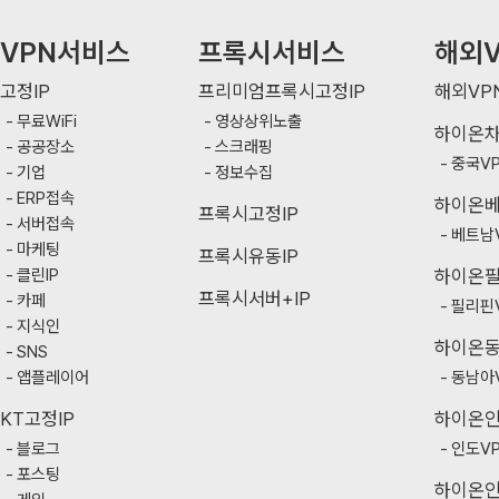
VPN서비스
프록시서비스
해외V
고정IP
프리미엄프록시고정IP
해외VP
무료WiFi
영상상위노출
하이온
공공장소
스크래핑
중국V
기업
정보수집
ERP접속
하이온
프록시고정IP
서버접속
베트남
마케팅
프록시유동IP
클린IP
하이온
프록시서버+IP
카페
필리핀
지식인
하이온
SNS
앱플레이어
동남아
KT고정IP
하이온
블로그
인도V
포스팅
하이온