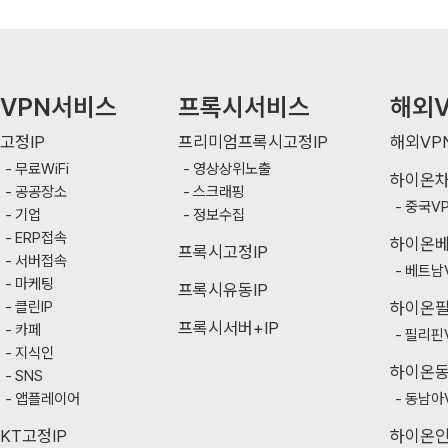
VPN서비스
프록시서비스
해외V
고정IP
프리미엄프록시고정IP
해외VP
무료WiFi
영상상위노출
하이온
공공장소
스크래핑
중국V
기업
정보수집
ERP접속
하이온
프록시고정IP
서버접속
베트남
마케팅
프록시유동IP
클린IP
하이온
프록시서버+IP
카페
필리핀
지식인
하이온
SNS
앱플레이어
동남아
KT고정IP
하이온