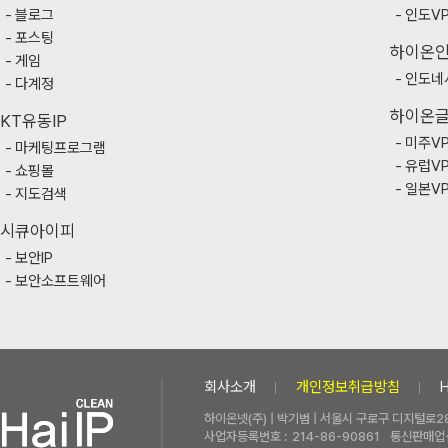
블로그
인도V
포스팅
하이온
게임
인도네
다계정
하이온
KT유동IP
미주V
마케팅프로그램
유럽V
쇼핑몰
일본V
지도검색
시큐아이피
보안IP
보안소프트웨어
회사소개
개인정보취급방침
하이온넷(주) | 박기범 | 서울시 구로구 디지털로28
사업자등록번호 :
214-86-90861
통신판매업신