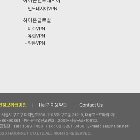
하이온인도네시아
인도네시아VPN
하이온글로벌
미주VPN
유럽VPN
일본VPN
인정보취급방침
HaiIP 이용약관
Contact Us
 | 서울시 구로구 디지털로288. 1105호(구로동 212-8, 대륭포스트타워1차)
-86-90861
통신판매업신고번호 :
2009-서울구로-1091호
김철진
Tel :
1588-1456
Fax :
02-3281-3466
E-mail :
sal@haion.net
026 HAIONNET CO.LTD.ALL RIGHTS RESERVED.