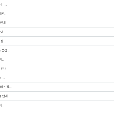
 서비…
하이온…
 안내
안내
급점…
스 점검 …
서비…
 안내
서비…
 서비스 점…
검 안내
하이…