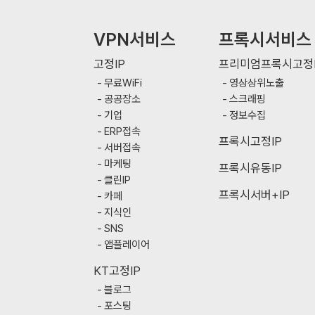
VPN서비스
프록시서비스
고정IP
프리미엄프록시고정I
무료WiFi
영상상위노출
공공장소
스크래핑
기업
정보수집
ERP접속
프록시고정IP
서버접속
마케팅
프록시유동IP
클린IP
프록시서버+IP
카페
지식인
SNS
앱플레이어
KT고정IP
블로그
포스팅