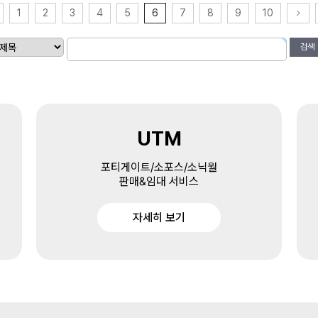
1
2
3
4
5
6
7
8
9
10
검색
UTM
포티게이트/소포스/소닉월
판매&임대 서비스
자세히 보기