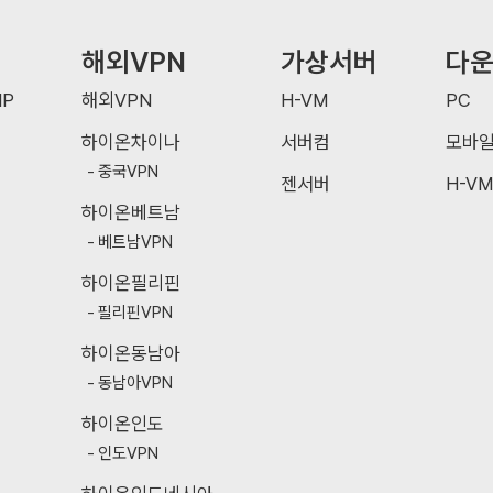
해외VPN
가상서버
다
P
해외VPN
H-VM
PC
하이온차이나
서버컴
모바
중국VPN
젠서버
H-VM
하이온베트남
베트남VPN
하이온필리핀
필리핀VPN
하이온동남아
동남아VPN
하이온인도
인도VPN