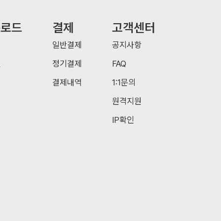
운로드
결제
고객센터
일반결제
공지사항
일
정기결제
FAQ
결제내역
1:1문의
원격지원
IP확인