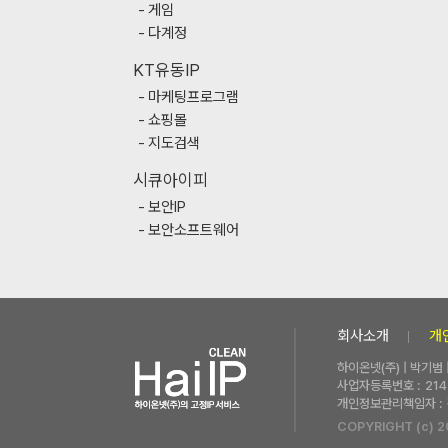
게임
다계정
KT유동IP
마케팅프로그램
쇼핑몰
지도검색
시큐아이피
보안IP
보안소프트웨어
회사소개
개
하이온넷(주) | 박기범
사업자등록번호 :
214
개인정보관리책임자 :
COPYRIGHT (c) 2