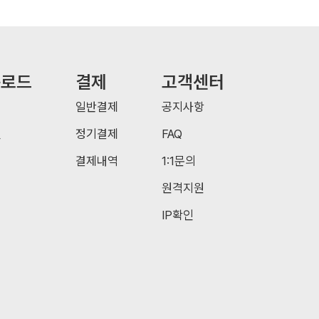
운로드
결제
고객센터
일반결제
공지사항
일
정기결제
FAQ
결제내역
1:1문의
원격지원
IP확인