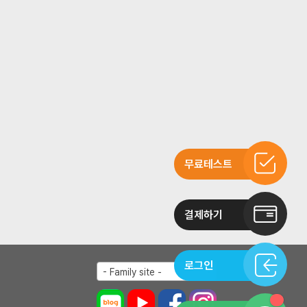
무료테스트
결제하기
로그인
- Family site -