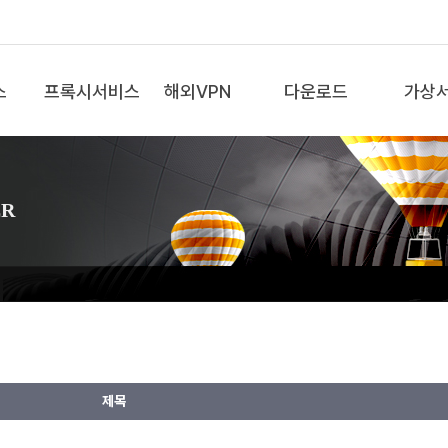
스
프록시서비스
해외VPN
다운로드
가상
ER
제목