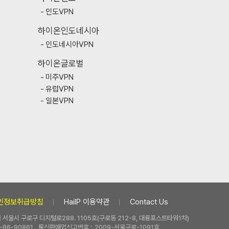
인도VPN
하이온인도네시아
인도네시아VPN
하이온글로벌
미주VPN
유럽VPN
일본VPN
인정보취급방침
HaiIP 이용약관
Contact Us
 | 서울시 구로구 디지털로288. 1105호(구로동 212-8, 대륭포스트타워1차)
-86-90861
통신판매업신고번호 :
2009-서울구로-1091호