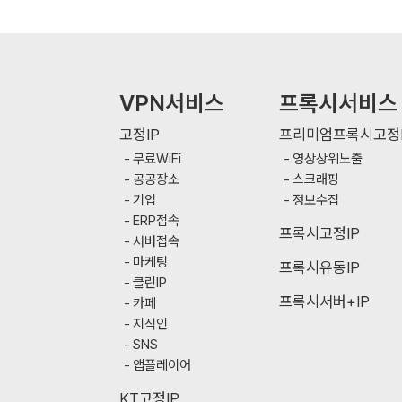
VPN서비스
프록시서비스
고정IP
프리미엄프록시고정I
무료WiFi
영상상위노출
공공장소
스크래핑
기업
정보수집
ERP접속
프록시고정IP
서버접속
마케팅
프록시유동IP
클린IP
프록시서버+IP
카페
지식인
SNS
앱플레이어
KT고정IP