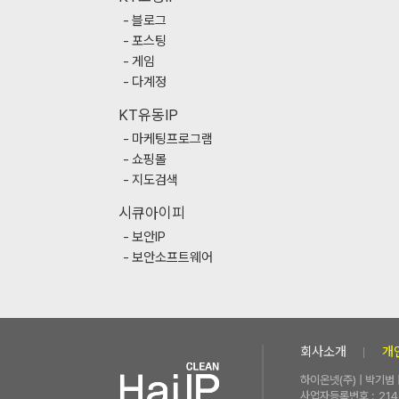
블로그
포스팅
게임
다계정
KT유동IP
마케팅프로그램
쇼핑몰
지도검색
시큐아이피
보안IP
보안소프트웨어
회사소개
개
하이온넷(주) | 박기범
사업자등록번호 :
214