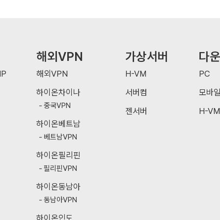
해외VPN
가상서버
다
P
해외VPN
H-VM
PC
하이온차이나
서버컴
모바
중국VPN
젠서버
H-VM
하이온베트남
베트남VPN
하이온필리핀
필리핀VPN
하이온동남아
동남아VPN
하이온인도