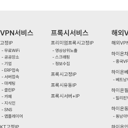
VPN서비스
프록시서비스
해외V
고정IP
프리미엄프록시고정IP
해외VP
무료WiFi
영상상위노출
하이온
공공장소
스크래핑
중국V
기업
정보수집
ERP접속
하이온
프록시고정IP
서버접속
베트남
마케팅
프록시유동IP
클린IP
하이온
프록시서버+IP
카페
필리핀
지식인
하이온
SNS
앱플레이어
동남아
KT고정IP
하이온