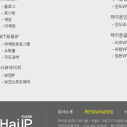
블로그
인도V
포스팅
하이온
게임
인도네
다계정
하이온
KT유동IP
미주V
마케팅프로그램
유럽V
쇼핑몰
일본V
지도검색
시큐아이피
보안IP
보안소프트웨어
회사소개
개인정보취급방침
하이온넷(주) | 박기범 | 서울시 구로구 디지털로28
사업자등록번호 :
214-86-90861
통신판매업신