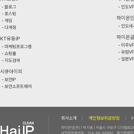
블로그
인도V
포스팅
하이온
게임
인도네
다계정
하이온
KT유동IP
미주V
마케팅프로그램
유럽V
쇼핑몰
일본V
지도검색
시큐아이피
보안IP
보안소프트웨어
회사소개
개인정보취급방침
하이온넷(주) | 박기범 | 서울시 구로구 디지털로28
사업자등록번호 :
214-86-90861
통신판매업신