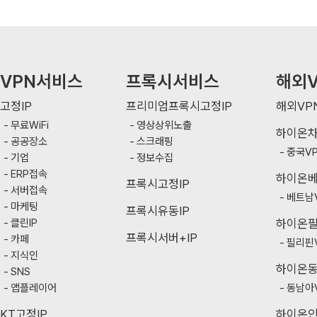
VPN서비스
프록시서비스
해외V
고정IP
프리미엄프록시고정IP
해외VP
무료WiFi
영상상위노출
하이온
공공장소
스크래핑
중국V
기업
정보수집
ERP접속
하이온
프록시고정IP
서버접속
베트남
마케팅
프록시유동IP
클린IP
하이온
프록시서버+IP
카페
필리핀
지식인
하이온
SNS
앱플레이어
동남아
KT고정IP
하이온