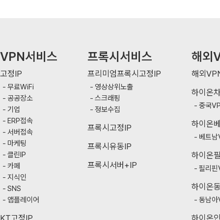
VPN서비스
프록시서비스
해외V
고정IP
프리미엄프록시고정IP
해외VP
무료WiFi
영상상위노출
하이온
공공장소
스크래핑
중국V
기업
정보수집
ERP접속
하이온
프록시고정IP
서버접속
베트남
마케팅
프록시유동IP
클린IP
하이온
프록시서버+IP
카페
필리핀
지식인
하이온
SNS
앱플레이어
동남아
KT고정IP
하이온