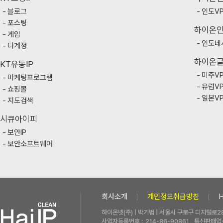
블로그
인도V
포스팅
하이온
게임
인도네
다계정
하이온
KT유동IP
미주V
마케팅프로그램
유럽V
쇼핑몰
일본V
지도검색
시큐아이피
보안IP
보안소프트웨어
회사소개
개인정보취급방침
하이온넷(주) | 박기범 | 서울시 구로구 디지털로28
사업자등록번호 :
214-86-90861
통신판매업신