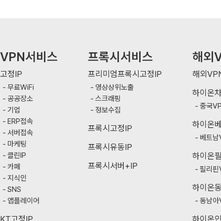
VPN서비스
프록시서비스
해외V
고정IP
프리미엄프록시고정IP
해외VP
무료WiFi
영상상위노출
하이온
공공장소
스크래핑
중국V
기업
정보수집
ERP접속
하이온
프록시고정IP
서버접속
베트남
마케팅
프록시유동IP
클린IP
하이온
프록시서버+IP
카페
필리핀
지식인
하이온
SNS
앱플레이어
동남아
KT고정IP
하이온