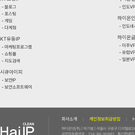
블로그
인도V
포스팅
하이온
게임
인도네
다계정
하이온
KT유동IP
미주V
마케팅프로그램
유럽V
쇼핑몰
일본V
지도검색
시큐아이피
보안IP
보안소프트웨어
회사소개
개인정보취급방침
하이온넷(주) | 박기범 | 서울시 구로구 디지털로28
사업자등록번호 :
214-86-90861
통신판매업신