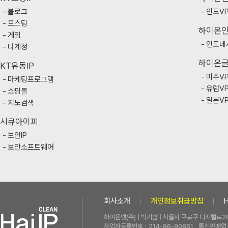
블로그
인도V
포스팅
하이온
게임
인도네
다계정
하이온
KT유동IP
미주V
마케팅프로그램
유럽V
쇼핑몰
일본V
지도검색
시큐아이피
보안IP
보안소프트웨어
회사소개
개인정보취급방침
하이온넷(주) | 박기범 | 서울시 구로구 디지털로28
사업자등록번호 :
214-86-90861
통신판매업신