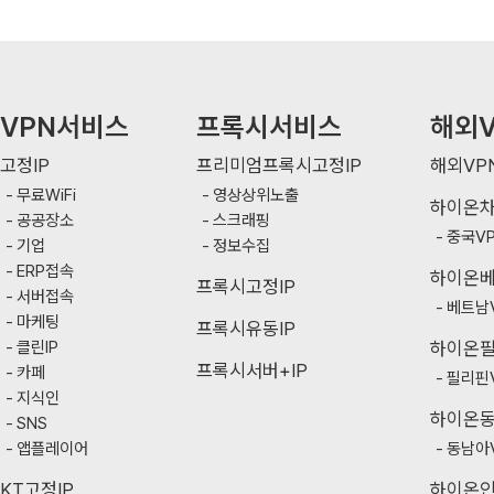
VPN서비스
프록시서비스
해외V
고정IP
프리미엄프록시고정IP
해외VP
무료WiFi
영상상위노출
하이온
공공장소
스크래핑
중국V
기업
정보수집
ERP접속
하이온
프록시고정IP
서버접속
베트남
마케팅
프록시유동IP
클린IP
하이온
프록시서버+IP
카페
필리핀
지식인
하이온
SNS
앱플레이어
동남아
KT고정IP
하이온