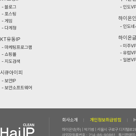
블로그
인도V
포스팅
하이온
게임
인도네
다계정
하이온
KT유동IP
미주V
마케팅프로그램
유럽V
쇼핑몰
일본V
지도검색
시큐아이피
보안IP
보안소프트웨어
회사소개
개인정보취급방침
하이온넷(주) | 박기범 | 서울시 구로구 디지털로28
사업자등록번호 :
214-86-90861
통신판매업신