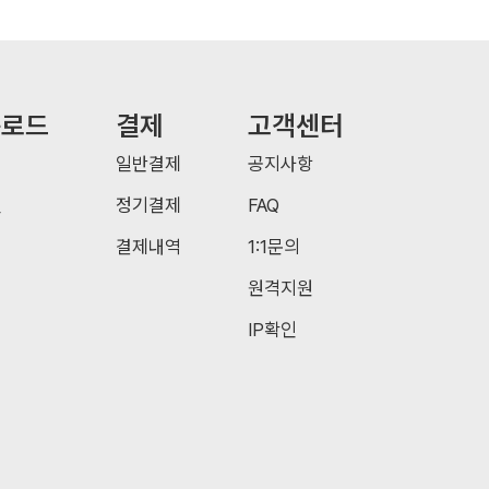
운로드
결제
고객센터
일반결제
공지사항
일
정기결제
FAQ
결제내역
1:1문의
원격지원
IP확인