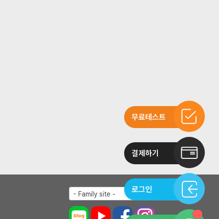
무료테스트
결제하기
로그인
- Family site -