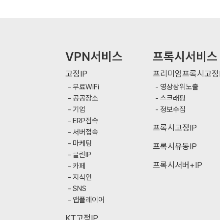
VPN서비스
프록시서비스
고정IP
프리미엄프록시고정I
무료WiFi
영상상위노출
공공장소
스크래핑
기업
정보수집
ERP접속
프록시고정IP
서버접속
마케팅
프록시유동IP
클린IP
프록시서버+IP
카페
지식인
SNS
앱플레이어
KT고정IP