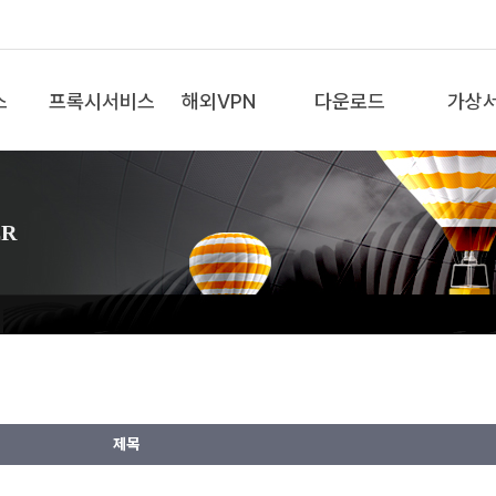
스
프록시서비스
해외VPN
다운로드
가상
ER
제목