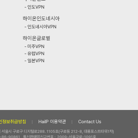
인도VPN
하이온인도네시아
인도네시아VPN
하이온글로벌
미주VPN
유럽VPN
일본VPN
인정보취급방침
HaiIP 이용약관
Contact Us
 | 서울시 구로구 디지털로288. 1105호(구로동 212-8, 대륭포스트타워1차)
-86-90861
통신판매업신고번호 :
2009-서울구로-1091호