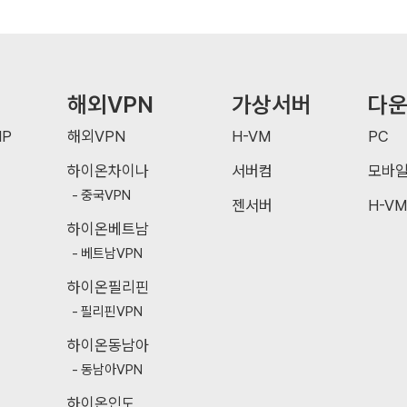
해외VPN
가상서버
다
P
해외VPN
H-VM
PC
하이온차이나
서버컴
모바
중국VPN
젠서버
H-VM
하이온베트남
베트남VPN
하이온필리핀
필리핀VPN
하이온동남아
동남아VPN
하이온인도