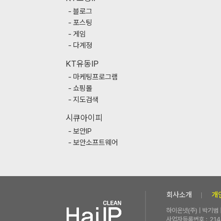
블로그
포스팅
게임
다계정
KT유동IP
마케팅프로그램
쇼핑몰
지도검색
시큐아이피
보안IP
보안소프트웨어
회사소개
개
하이온넷(주) | 박기범
사업자등록번호 :
214