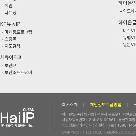
하이온
게임
인도네
다계정
하이온
KT유동IP
미주V
마케팅프로그램
유럽V
쇼핑몰
일본V
지도검색
시큐아이피
보안IP
보안소프트웨어
회사소개
개인정보취급방침
하이온넷(주) | 박기범 | 서울시 구로구 디지털로28
사업자등록번호 :
214-86-90861
통신판매업신
개인정보관리책임자 :
김철진
Tel :
1588-145
COPYRIGHT (c) 2026 HAIONNET CO.LT