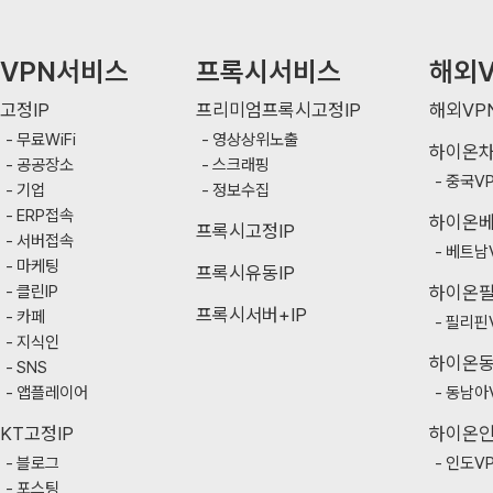
VPN서비스
프록시서비스
해외V
고정IP
프리미엄프록시고정IP
해외VP
무료WiFi
영상상위노출
하이온
공공장소
스크래핑
중국V
기업
정보수집
ERP접속
하이온
프록시고정IP
서버접속
베트남
마케팅
프록시유동IP
클린IP
하이온
프록시서버+IP
카페
필리핀
지식인
하이온
SNS
앱플레이어
동남아
KT고정IP
하이온
블로그
인도V
포스팅