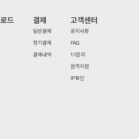
운로드
결제
고객센터
일반결제
공지사항
일
정기결제
FAQ
결제내역
1:1문의
원격지원
IP확인