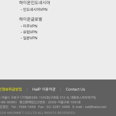
하이온인도네시아
인도네시아VPN
하이온글로벌
미주VPN
유럽VPN
일본VPN
인정보취급방침
HaiIP 이용약관
Contact Us
 | 서울시 구로구 디지털로288. 1105호(구로동 212-8, 대륭포스트타워1차)
-86-90861
통신판매업신고번호 :
2009-서울구로-1091호
김철진
Tel :
1588-1456
Fax :
02-3281-3466
E-mail :
sal@haion.net
026 HAIONNET CO.LTD.ALL RIGHTS RESERVED.