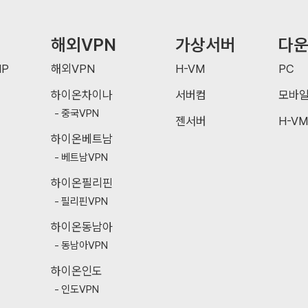
해외VPN
가상서버
다
P
해외VPN
H-VM
PC
하이온차이나
서버컴
모바
중국VPN
젠서버
H-VM
하이온베트남
베트남VPN
하이온필리핀
필리핀VPN
하이온동남아
동남아VPN
하이온인도
인도VPN