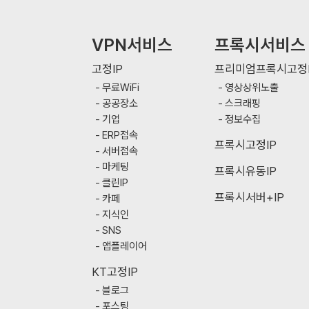
VPN서비스
프록시서비스
고정IP
프리미엄프록시고정I
무료WiFi
영상상위노출
공공장소
스크래핑
기업
정보수집
ERP접속
프록시고정IP
서버접속
마케팅
프록시유동IP
클린IP
프록시서버+IP
카페
지식인
SNS
앱플레이어
KT고정IP
블로그
포스팅