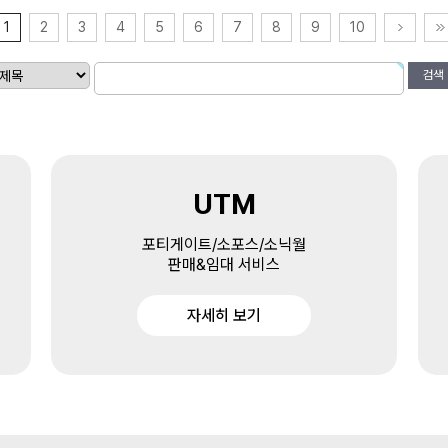
1
2
3
4
5
6
7
8
9
10
검색
UTM
포티게이트/소포스/소닉월
판매&임대 서비스
자세히 보기