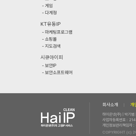
게임
다계정
KT유동IP
마케팅프로그램
쇼핑몰
지도검색
시큐아이피
보안IP
보안소프트웨어
회사소개
개
하이온넷(주) | 박기범
사업자등록번호 :
214
개인정보관리책임자 :
COPYRIGHT (c) 2