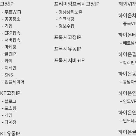
고정IP
프리미엄프록시고정IP
해외VP
무료WiFi
영상상위노출
하이온
공공장소
스크래핑
중국V
기업
정보수집
ERP접속
하이온
프록시고정IP
서버접속
베트남
마케팅
프록시유동IP
클린IP
하이온
프록시서버+IP
카페
필리핀
지식인
하이온
SNS
앱플레이어
동남아
KT고정IP
하이온
블로그
인도V
포스팅
하이온
게임
인도네
다계정
하이온
KT유동IP