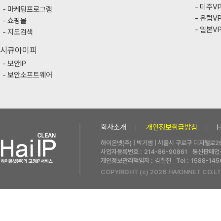
미주V
마케팅프로그램
유럽V
쇼핑몰
일본V
지도검색
시큐아이피
보안IP
보안소프트웨어
회사소개
개인정보취급방침
하이온넷(주) | 박기범 | 서울시 구로구 디지털로28
사업자등록번호 :
214-86-90861
통신판매업신
개인정보관리책임자 :
김철진
Tel :
1588-145
COPYRIGHT (c) 2026 HAIONNET CO.LT