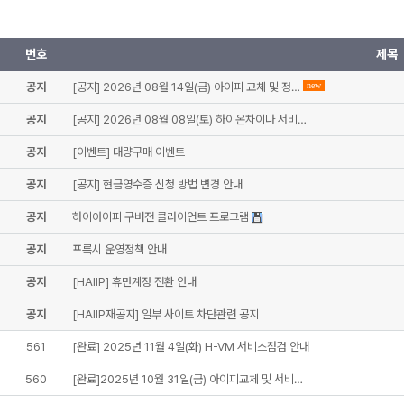
번호
제목
공지
[공지] 2026년 08월 14일(금) 아이피 교체 및 정…
new
공지
[공지] 2026년 08월 08일(토) 하이온차이나 서비…
공지
[이벤트] 대량구매 이벤트
공지
[공지] 현금영수증 신청 방법 변경 안내
공지
하이아이피 구버전 클라이언트 프로그램
공지
프록시 운영정책 안내
공지
[HAIIP] 휴먼계정 전환 안내
공지
[HAIIP재공지] 일부 사이트 차단관련 공지
561
[완료] 2025년 11월 4일(화) H-VM 서비스점검 안내
560
[완료]2025년 10월 31일(금) 아이피교체 및 서비…