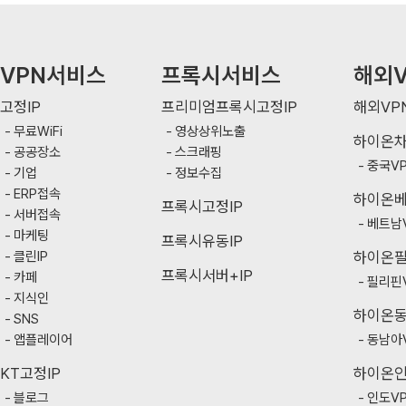
VPN서비스
프록시서비스
해외V
고정IP
프리미엄프록시고정IP
해외VP
무료WiFi
영상상위노출
하이온
공공장소
스크래핑
중국V
기업
정보수집
ERP접속
하이온
프록시고정IP
서버접속
베트남
마케팅
프록시유동IP
클린IP
하이온
프록시서버+IP
카페
필리핀
지식인
하이온
SNS
앱플레이어
동남아
KT고정IP
하이온
블로그
인도V