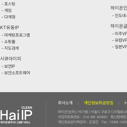
포스팅
하이온
게임
인도네
다계정
하이온
KT유동IP
미주V
마케팅프로그램
유럽V
쇼핑몰
일본V
지도검색
시큐아이피
보안IP
보안소프트웨어
회사소개
개인정보취급방침
하이온넷(주) | 박기범 | 서울시 구로구 디지털로28
사업자등록번호 :
214-86-90861
통신판매업신
개인정보관리책임자 :
김철진
Tel :
1588-145