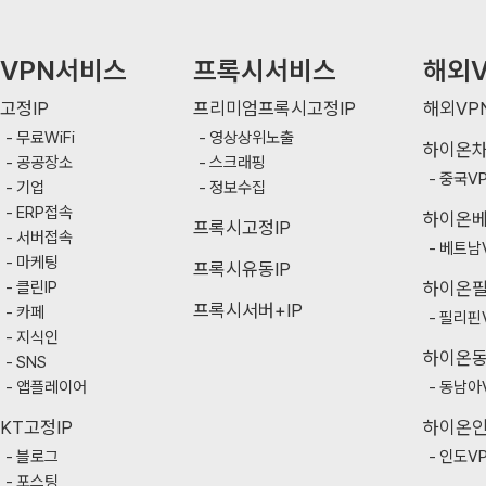
VPN서비스
프록시서비스
해외V
고정IP
프리미엄프록시고정IP
해외VP
무료WiFi
영상상위노출
하이온
공공장소
스크래핑
중국V
기업
정보수집
ERP접속
하이온
프록시고정IP
서버접속
베트남
마케팅
프록시유동IP
클린IP
하이온
프록시서버+IP
카페
필리핀
지식인
하이온
SNS
앱플레이어
동남아
KT고정IP
하이온
블로그
인도V
포스팅