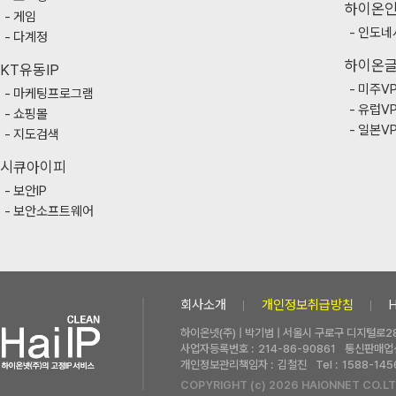
하이온
게임
인도네
다계정
하이온
KT유동IP
미주V
마케팅프로그램
유럽V
쇼핑몰
일본V
지도검색
시큐아이피
보안IP
보안소프트웨어
회사소개
개인정보취급방침
하이온넷(주) | 박기범 | 서울시 구로구 디지털로28
사업자등록번호 :
214-86-90861
통신판매업신
개인정보관리책임자 :
김철진
Tel :
1588-145
COPYRIGHT (c) 2026 HAIONNET CO.LT