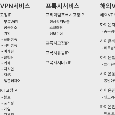
VPN서비스
프록시서비스
해외V
고정IP
프리미엄프록시고정IP
해외VP
무료WiFi
영상상위노출
하이온
공공장소
스크래핑
중국V
기업
정보수집
ERP접속
하이온
프록시고정IP
서버접속
베트남
마케팅
프록시유동IP
클린IP
하이온
프록시서버+IP
카페
필리핀
지식인
하이온
SNS
앱플레이어
동남아
KT고정IP
하이온
블로그
인도V
포스팅
하이온
게임
인도네