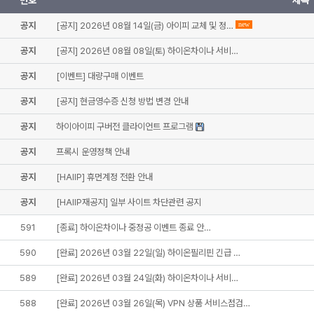
번호
제목
공지
[공지] 2026년 08월 14일(금) 아이피 교체 및 정…
new
공지
[공지] 2026년 08월 08일(토) 하이온차이나 서비…
공지
[이벤트] 대량구매 이벤트
공지
[공지] 현금영수증 신청 방법 변경 안내
공지
하이아이피 구버전 클라이언트 프로그램
공지
프록시 운영정책 안내
공지
[HAIIP] 휴먼계정 전환 안내
공지
[HAIIP재공지] 일부 사이트 차단관련 공지
591
[종료] 하이온차이나 중정공 이벤트 종료 안…
590
[완료] 2026년 03월 22일(일) 하이온필리핀 긴급 …
589
[완료] 2026년 03월 24일(화) 하이온차이나 서비…
588
[완료] 2026년 03월 26일(목) VPN 상품 서비스점검…