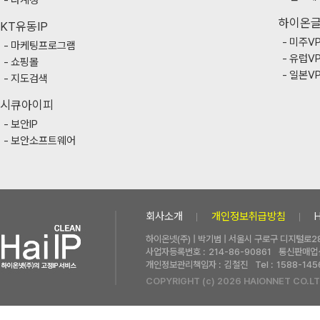
다계정
하이온
KT유동IP
미주V
마케팅프로그램
유럽V
쇼핑몰
일본V
지도검색
시큐아이피
보안IP
보안소프트웨어
회사소개
개인정보취급방침
하이온넷(주) | 박기범 | 서울시 구로구 디지털로28
사업자등록번호 :
214-86-90861
통신판매업신
개인정보관리책임자 :
김철진
Tel :
1588-145
COPYRIGHT (c) 2026 HAIONNET CO.LT